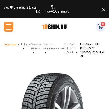
+7 (812) 966-33-09
ул. Фучика, 21 к2
В
info@10shin.ru
0
Главная
Шины
Зимние
Зимние
Laufenn I
Laufenn I FIT
шины
шипованные
FIT ICE
ICE LW71
LW71
185/55 R15 86T
XL