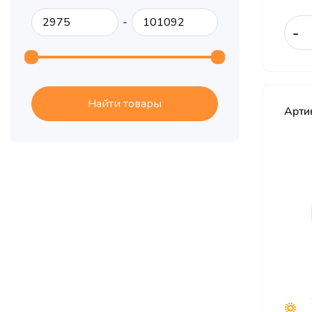
CONTYRE
-
-
Cordiant
Crossleader
Delinte
DoubleStar
Найти товары
Арти
Dunlop
Dynamo
Formula
Fortune
Forward
General
General Tire
Gislaved
Goodride