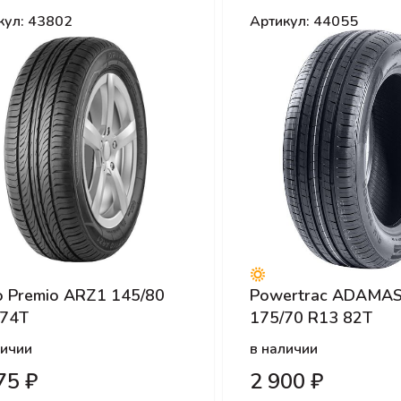
кул: 43802
Артикул: 44055
o Premio ARZ1 145/80
Powertrac ADAMAS
 74T
175/70 R13 82T
личии
в наличии
75 ₽
2 900 ₽