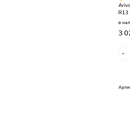
Ariv
Goodyear
R13
GT Radial
в на
Hankook
3 0
Hankook Laufenn
Headway
HiFly
-
Ikon Tyres
Kama
Kormoran
Арти
Kumho
Kustone
Landsail
Landspider
Laufenn