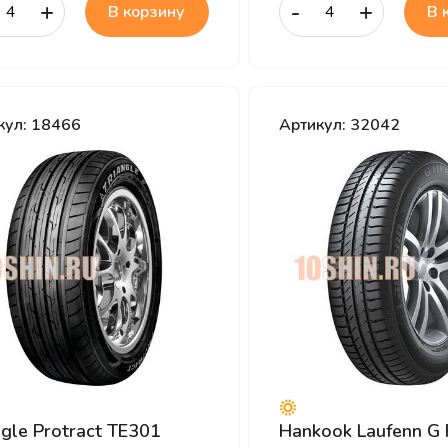
+
-
+
В корзину
В 
кул: 18466
Артикул: 32042
ngle Protract TE301
Hankook Laufenn G 