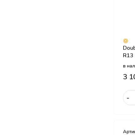
LINGLONG
LingLong Leao
Marshal
Matador
Maxxis
Doub
Michelin
R13
Mileking
в на
Mirage
3 1
Nankang
Nexen
-
Nokian Tyres
Nokian Tyres (Ikon Tyres)
Nordman
NorTec
Арти