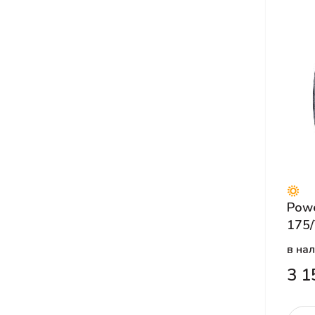
Onyx
Otani
Pace
Pirelli
Pirelli Formula
Powertrac
Roadcruza
Roadking
Roadmarch
Pow
Roadstone
175/
RockBlade
в на
Rotalla
3 1
Sailun
Satoya