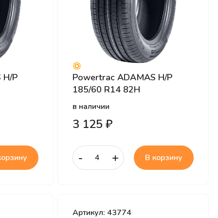
 H/P
Powertrac ADAMAS H/P
185/60 R14 82H
в наличии
3 125 ₽
-
+
корзину
В корзину
Артикул: 43774