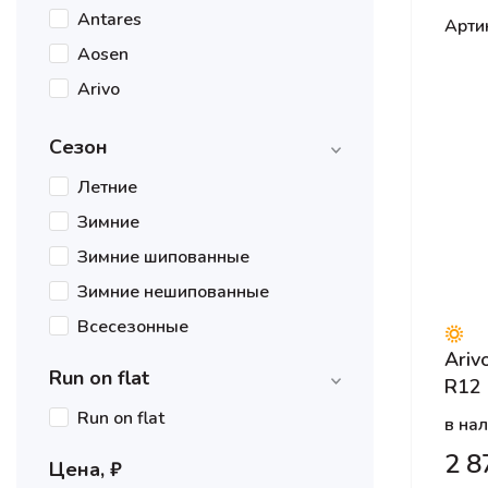
Antares
Арти
Aosen
Arivo
Armstrong
Сезон
Atlander
Летние
Attar
Зимние
Avatyre
Зимние шипованные
BARS
Зимние нешипованные
Belshina
Всесезонные
BFGoodrich
Ariv
Bridgestone
Run on flat
R12
Centara
Run on flat
в на
Compasal
2 8
Цена, ₽
Continental