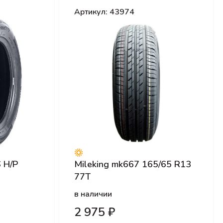
Артикул: 43974
 H/P
Mileking mk667 165/65 R13
77T
в наличии
2 975 ₽