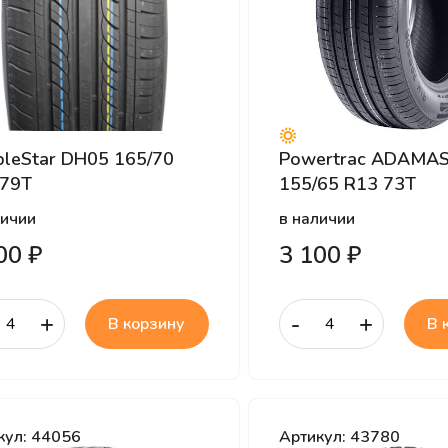
leStar DH05 165/70
Powertrac ADAMAS
 79T
155/65 R13 73T
личии
в наличии
00 ₽
3 100 ₽
+
-
+
В корзину
В 
кул: 44056
Артикул: 43780