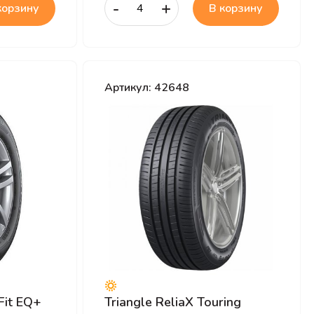
-
+
корзину
В корзину
Артикул: 42648
Fit EQ+
Triangle ReliaX Touring