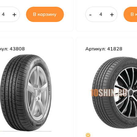
+
-
+
В корзину
В 
кул: 43808
Артикул: 41828