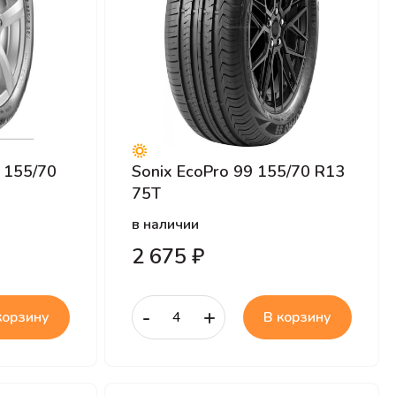
o 155/70
Sonix EcoPro 99 155/70 R13
75T
в наличии
2 675 ₽
-
+
корзину
В корзину