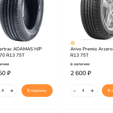
ertrac ADAMAS H/P
Arivo Premio Arzer
70 R13 75T
R13 75T
личии
в наличии
50 ₽
2 600 ₽
+
-
+
В корзину
В 