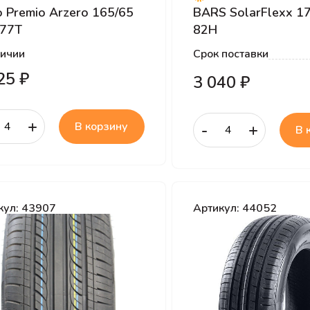
o Premio Arzero 165/65
BARS SolarFlexx 1
 77T
82H
личии
Срок поставки
25 ₽
3 040 ₽
+
В корзину
-
+
В 
кул: 43907
Артикул: 44052