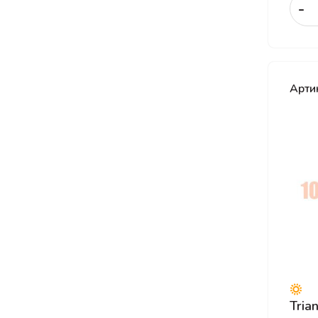
-
Sonix
Sunfull
Torero
Torque
Арти
Tourador
Tracmax
Triangle
Tunga
Unigrip
Viatti
Wanda
Westlake
Yokohama
Tria
Zeta