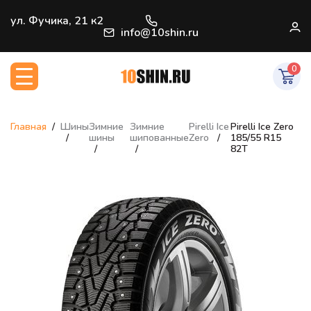
+7 (812) 966-33-09
ул. Фучика, 21 к2
В
info@10shin.ru
0
Главная
Шины
Зимние
Зимние
Pirelli Ice
Pirelli Ice Zero
шины
шипованные
Zero
185/55 R15
82T