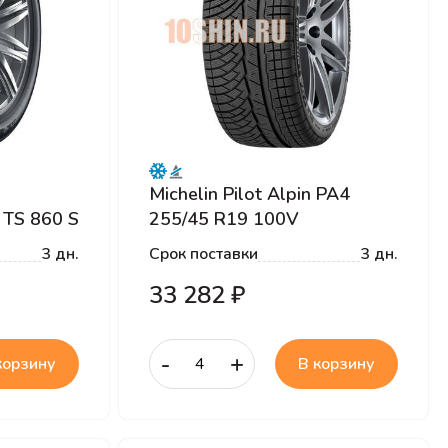
Michelin Pilot Alpin PA4
 TS 860 S
255/45 R19 100V
Runflat
3 дн.
Срок поставки
3 дн.
33 282 ₽
-
+
корзину
В корзину