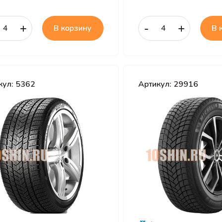
+
-
+
В корзину
В 
кул: 5362
Артикул: 29916