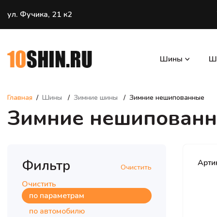
ул. Фучика, 21 к2
Шины
Ш
Главная
Шины
Зимние шины
Зимние нешипованные
Зимние нешипован
Фильтр
Арти
Очистить
Очистить
по параметрам
по автомобилю