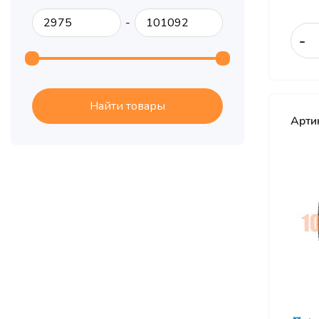
CONTYRE
-
Cordiant
-
Crossleader
Delinte
DoubleStar
Найти товары
Арти
Dunlop
Dynamo
Formula
Fortune
Forward
General
General Tire
Gislaved
Goodride