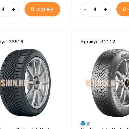
+
-
+
В корзину
В 
кул: 33519
Артикул: 41112