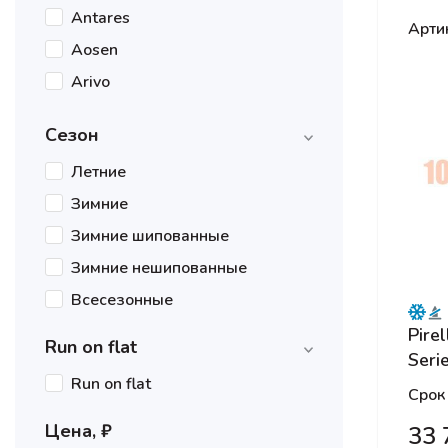
Antares
Арти
Aosen
Arivo
Armstrong
Сезон
Atlander
Летние
Attar
Зимние
Avatyre
Зимние шипованные
BARS
Зимние нешипованные
Belshina
Всесезонные
BFGoodrich
Pire
Bridgestone
Run on flat
Seri
Centara
Run on flat
Runf
Срок
Compasal
Цена, ₽
33 
Continental