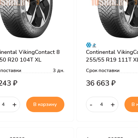
inental VikingContact 8
Continental VikingC
50 R20 104T XL
255/55 R19 111T X
 поставки
3 дн.
Срок поставки
243 ₽
36 663 ₽
+
-
+
В корзину
В 