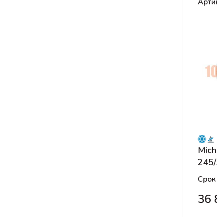
Арти
Onyx
Otani
Pace
Pirelli
Pirelli Formula
Powertrac
Roadcruza
Roadking
Roadmarch
Roadstone
Mich
245/
RockBlade
Rotalla
Срок
Sailun
36 
Satoya