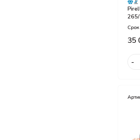
Goodyear
Pire
GT Radial
265/
Hankook
Срок
Hankook Laufenn
35 
Headway
HiFly
-
Ikon Tyres
Kama
Kormoran
Kumho
Арти
Kustone
Landsail
Landspider
Laufenn