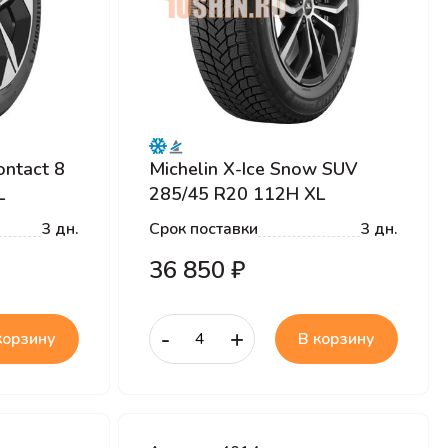
ontact 8
Michelin X-Ice Snow SUV
L
285/45 R20 112H XL
3 дн.
Срок поставки
3 дн.
36 850 ₽
-
+
корзину
В корзину