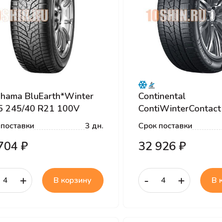
hama BluEarth*Winter
Continental
5 245/40 R21 100V
ContiWinterContact
225/40 R19 93V XL 
 поставки
3 дн.
Срок поставки
704 ₽
32 926 ₽
+
-
+
В корзину
В 