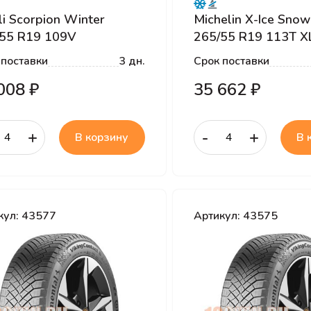
lli Scorpion Winter
Michelin X-Ice Sno
55 R19 109V
265/55 R19 113T X
 поставки
3 дн.
Срок поставки
008 ₽
35 662 ₽
+
-
+
В корзину
В 
кул: 43577
Артикул: 43575