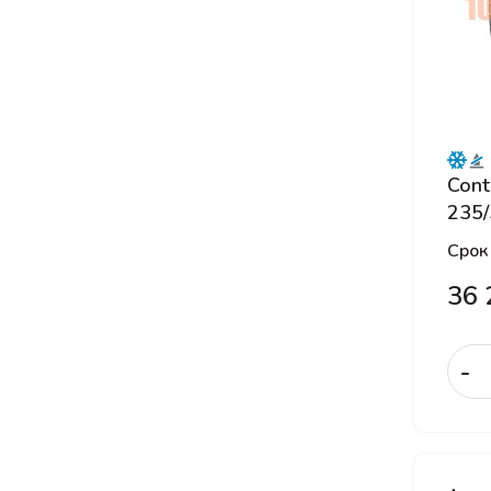
LINGLONG
LingLong Leao
Marshal
Matador
Maxxis
Cont
Michelin
235/
Mileking
Срок
Mirage
36 
Nankang
Nexen
-
Nokian Tyres
Nokian Tyres (Ikon Tyres)
Nordman
NorTec