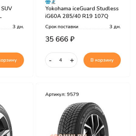
w SUV
Yokohama iceGuard Studless
L
iG60A 285/40 R19 107Q
3 дн.
Срок поставки
3 дн.
35 666 ₽
-
+
корзину
В корзину
Артикул: 9579