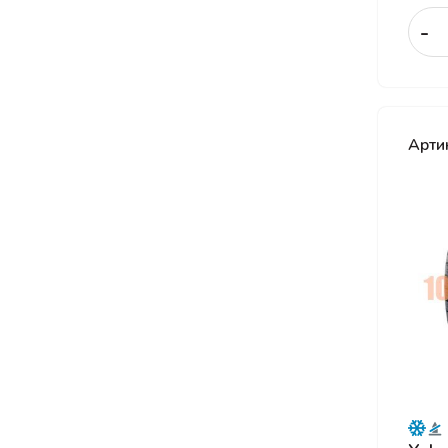
Sonix
-
Sunfull
Torero
Torque
Арти
Tourador
Tracmax
Triangle
Tunga
Unigrip
Viatti
Wanda
Westlake
Yokohama
Zeta