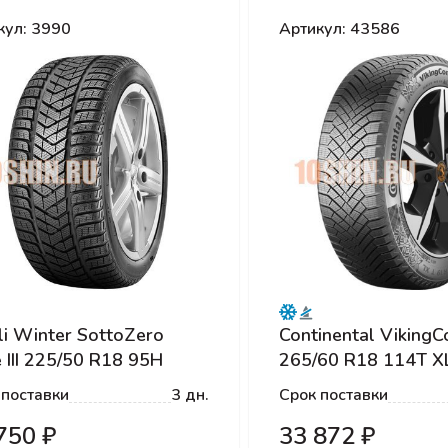
кул: 3990
Артикул: 43586
lli Winter SottoZero
Continental VikingC
e III 225/50 R18 95H
265/60 R18 114T X
lat
 поставки
3 дн.
Срок поставки
750 ₽
33 872 ₽