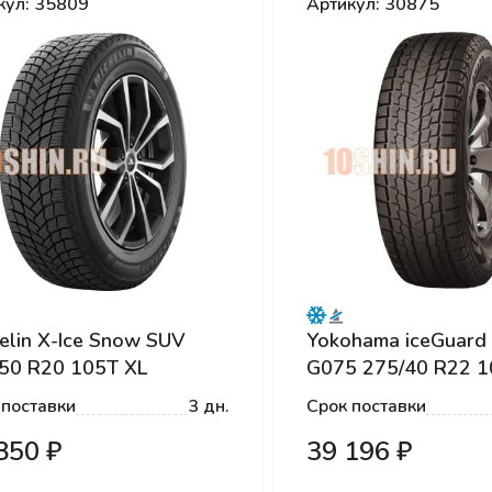
кул: 35809
Артикул: 30875
elin X-Ice Snow SUV
Yokohama iceGuard 
50 R20 105T XL
G075 275/40 R22 
 поставки
3 дн.
Срок поставки
850 ₽
39 196 ₽