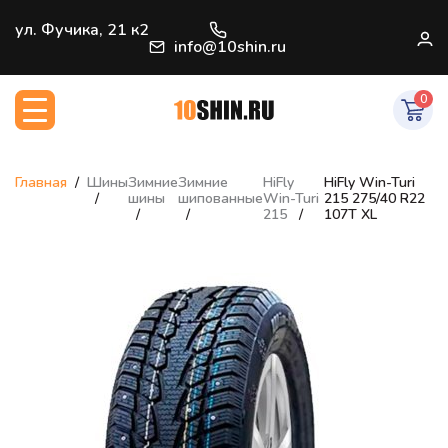
+7 (812) 966-33-09
ул. Фучика, 21 к2
В
info@10shin.ru
0
Главная
Шины
Зимние
Зимние
HiFly
HiFly Win-Turi
шины
шипованные
Win-Turi
215 275/40 R22
215
107T XL