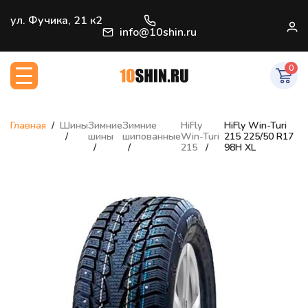
+7 (812) 966-33-09
ул. Фучика, 21 к2
В
info@10shin.ru
0
Главная
Шины
Зимние
Зимние
HiFly
HiFly Win-Turi
шины
шипованные
Win-Turi
215 225/50 R17
215
98H XL