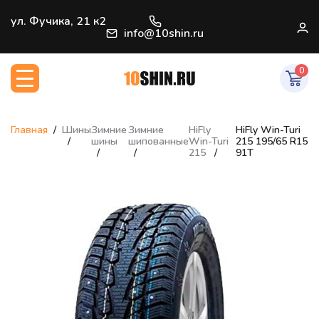
+7 (812) 966-33-09
ул. Фучика, 21 к2
В
info@10shin.ru
0
Главная
Шины
Зимние
Зимние
HiFly
HiFly Win-Turi
шины
шипованные
Win-Turi
215 195/65 R15
215
91T