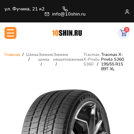
+7 (812) 966-33-09
ул. Фучика, 21 к2
В
info@10shin.ru
0
Главная
Шины
Зимние
Зимние
Tracmax
Tracmax X-
шины
нешипованные
X-Privilo
Privilo S360
S360
195/55 R15
89T XL