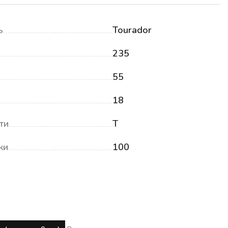
ь
Tourador
235
55
18
ти
T
ки
100