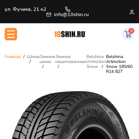
+7 (812) 966-33-09
ул. Фучика, 21 к2
В
info@10shin.ru
0
Главная
Шины
Зимние
Зимние
Belshina
Belshina
шины
нешипованные
Artmotion
Artmotion
Snow
Snow 185/60
R14 82T