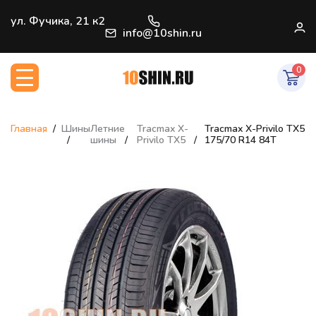
+7 (812) 966-33-09
ул. Фучика, 21 к2
В
info@10shin.ru
0
Главная
Шины
Летние
Tracmax X-
Tracmax X-Privilo TX5
шины
Privilo TX5
175/70 R14 84T