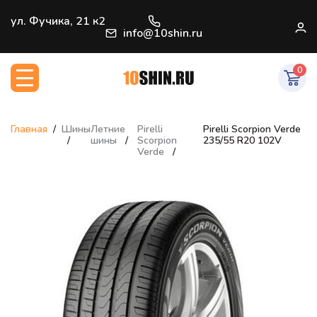
+7 (812) 966-33-09
ул. Фучика, 21 к2
В
info@10shin.ru
0
Главная
Шины
Летние
Pirelli
Pirelli Scorpion Verde
шины
Scorpion
235/55 R20 102V
Verde