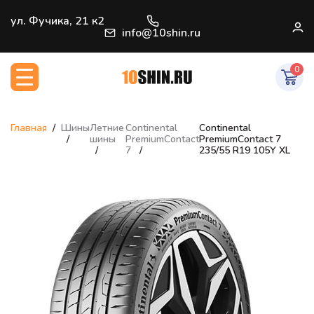
+7 (812) 966-33-09
ул. Фучика, 21 к2
В
info@10shin.ru
0
Главная
Шины
Летние
Continental
Continental
шины
PremiumContact
PremiumContact 7
7
235/55 R19 105Y XL