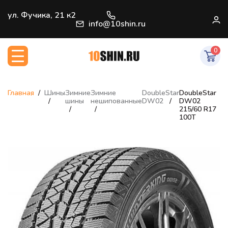
+7 (812) 966-33-09
ул. Фучика, 21 к2
В
info@10shin.ru
0
Главная
Шины
Зимние
Зимние
DoubleStar
DoubleStar
шины
нешипованные
DW02
DW02
215/60 R17
100T