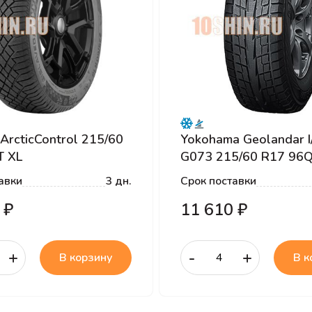
 ArcticControl 215/60
Yokohama Geolandar I
T XL
G073 215/60 R17 96
авки
3 дн.
Срок поставки
 ₽
11 610 ₽
+
-
+
В корзину
В к