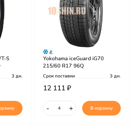
/T-S
Yokohama iceGuard iG70
Q
215/60 R17 96Q
3 дн.
Срок поставки
3 дн.
12 111 ₽
-
+
орзину
В корзину