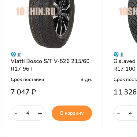
Viatti Bosco S/T V-526 215/60
Gislaved
R17 96T
R17 100
Срок поставки
3 дн.
Срок пост
7 047 ₽
11 326
-
+
-
В корзину