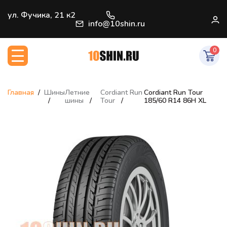
+7 (812) 966-33-09
ул. Фучика, 21 к2
В
info@10shin.ru
0
Главная
Шины
Летние
Cordiant Run
Cordiant Run Tour
шины
Tour
185/60 R14 86H XL