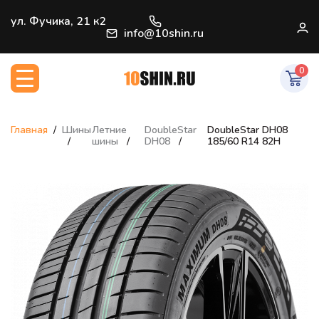
+7 (812) 966-33-09
ул. Фучика, 21 к2
В
info@10shin.ru
0
Главная
Шины
Летние
DoubleStar
DoubleStar DH08
шины
DH08
185/60 R14 82H