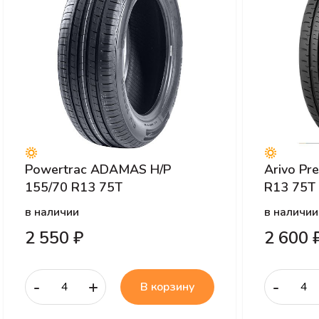
Powertrac ADAMAS H/P
Arivo Pr
155/70 R13 75T
R13 75T
в наличии
в наличии
2 550 ₽
2 600 
-
+
-
В корзину