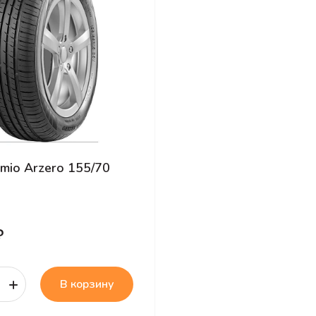
emio Arzero 155/70
₽
+
В корзину