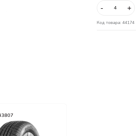
-
+
Код товара: 44174
 43807