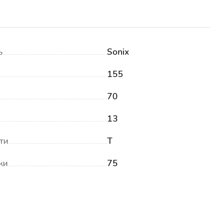
ь
Sonix
155
70
13
ти
T
ки
75
₽