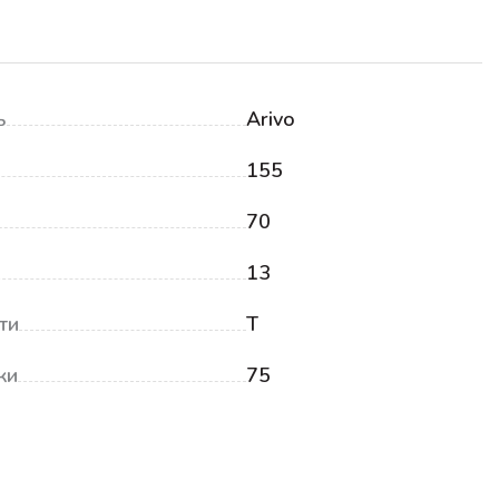
ь
Arivo
155
70
13
ти
T
ки
75
₽