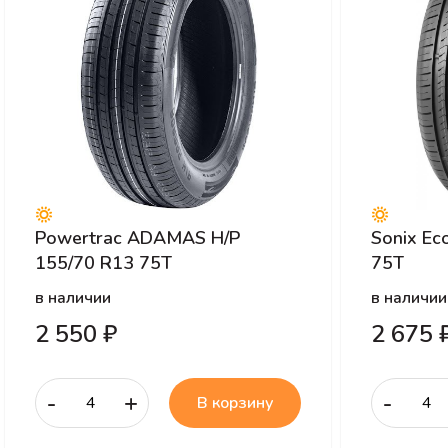
Powertrac ADAMAS H/P
Sonix Ec
155/70 R13 75T
75T
в наличии
в наличии
2 550 ₽
2 675 
-
+
-
В корзину