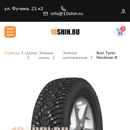
+7 (812) 966-33-09
ул. Фучика, 21 к2
В
info@10shin.ru
0
Главная
Шины
Зимние
Зимние
Ikon Tyres
шины
шипованные
Nordman 8