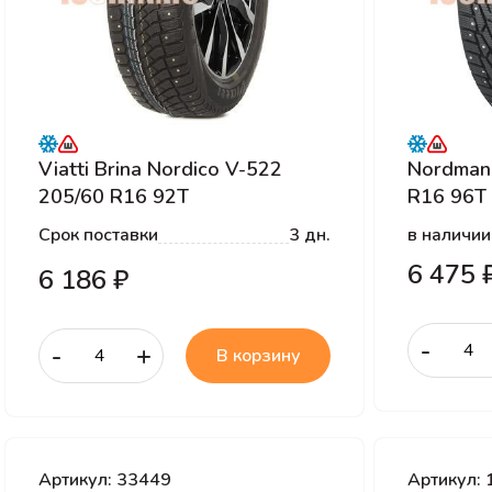
Viatti Brina Nordico V-522
Nordman
205/60 R16 92T
R16 96T
Срок поставки
3 дн.
в наличии
6 475 
6 186 ₽
-
-
+
В корзину
Артикул: 33449
Артикул: 