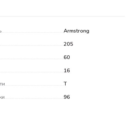
ь
Armstrong
205
60
16
ти
T
ки
96
₽