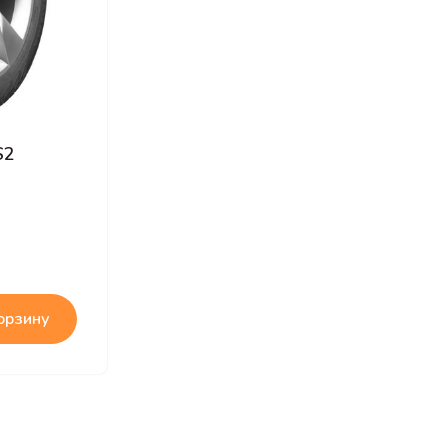
S2
орзину