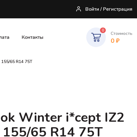
Войти / Регистрация
0
Стоимость
лата
Контакты
0
₽
 155/65 R14 75T
k Winter i*cept IZ2
155/65 R14 75T