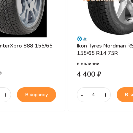
nterXpro 888 155/65
Ikon Tyres Nordman R
155/65 R14 75R
в наличии
₽
4 400 ₽
+
-
+
В корзину
В к