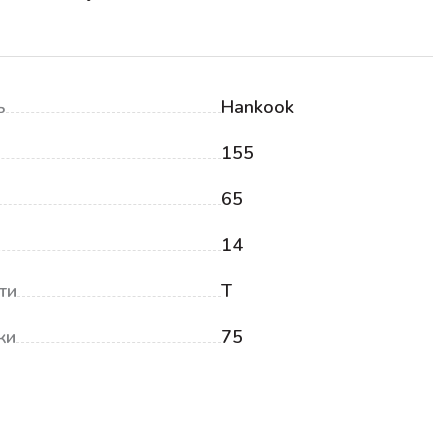
ь
Hankook
155
65
14
ти
T
ки
75
₽