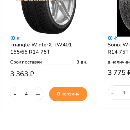
Triangle WinterX TW401
Sonix Wi
155/65 R14 75T
R14 75T
Срок поставки
3 дн.
в наличии
3 775 
3 363 ₽
-
-
+
В корзину