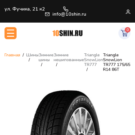
+7 (812) 966-33-09
ул. Фучика, 21 к2
В
info@10shin.ru
0
Главная
Шины
Зимние
Зимние
Triangle
Triangle
шины
нешипованные
SnowLion
SnowLion
TR777
TR777 175/65
R14 86T