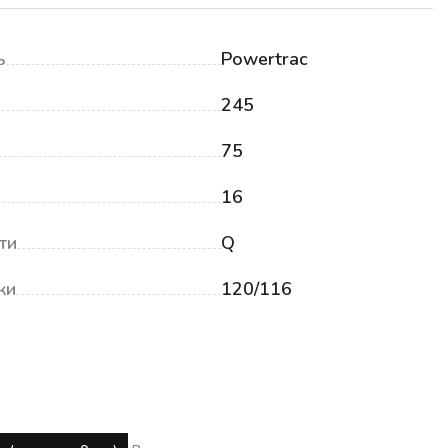
ь
Powertrac
245
75
16
ти
Q
ки
120/116