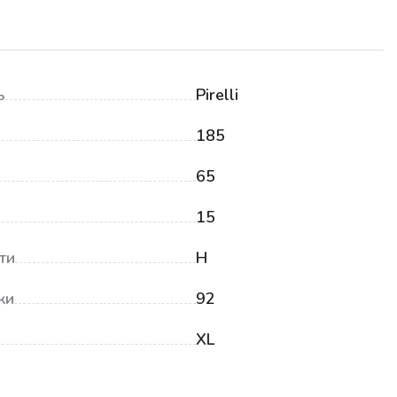
ь
Pirelli
185
65
15
ти
H
ки
92
XL