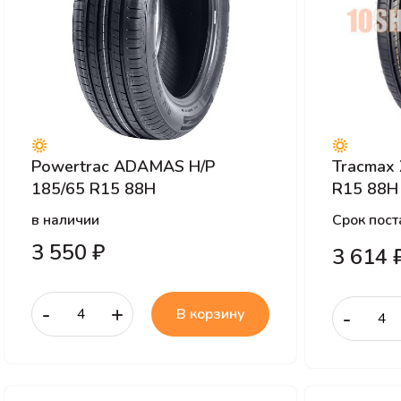
Powertrac ADAMAS H/P
Tracmax 
185/65 R15 88H
R15 88H
в наличии
Срок пост
3 550 ₽
3 614 
-
+
В корзину
-