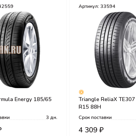
 42559
Артикул: 33594
ormula Energy 185/65
Triangle ReliaX TE307
R15 88H
авки
3 дн.
Срок поставки
₽
4 309 ₽