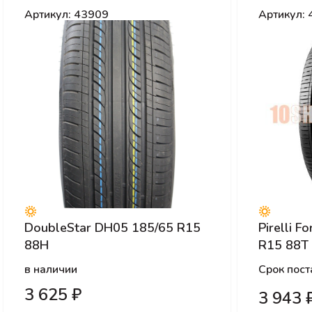
Артикул: 43909
Артикул:
DoubleStar DH05 185/65 R15
Pirelli F
88H
R15 88T
в наличии
Срок пост
3 625 ₽
3 943 