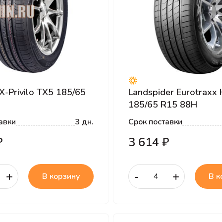
X-Privilo TX5 185/65
Landspider Eurotraxx 
185/65 R15 88H
авки
3 дн.
Срок поставки
₽
3 614 ₽
+
-
+
В корзину
В к