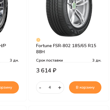
H/P
Fortune FSR-802 185/65 R15
88H
3 дн.
Срок поставки
3 дн.
3 614 ₽
-
+
орзину
В корзину