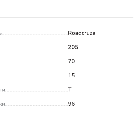
ь
Roadcruza
205
70
15
ти
T
ки
96
₽