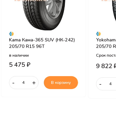
Kama Кама-365 SUV (НК-242)
Yokoham
205/70 R15 96T
205/70 
в наличии
Срок пост
5 475 ₽
9 822 
-
+
В корзину
-