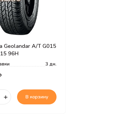
a Geolandar A/T G015
R15 96H
авки
3 дн.
₽
+
В корзину