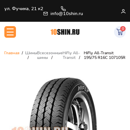
+7 (812) 966-33-09
ул. Фучика, 21 к2
В
info@10shin.ru
0
Главная
Шины
Всесезонные
HiFly All-
HiFly All-Transit
шины
Transit
195/75 R16C 107105R